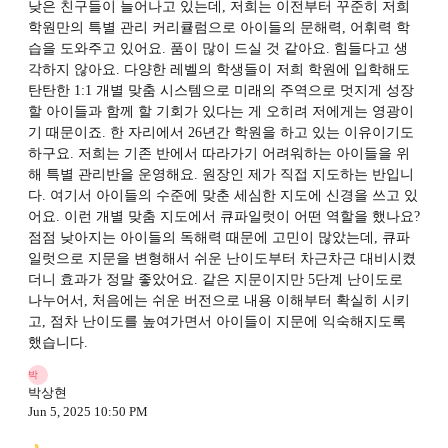
낮은 친구들이 늘어나고 있는데, 저희는 이전부터 꾸준히 저희
학원만의 특별 관리 커리큘럼으로 아이들의 문해력, 어휘력 학
습을 도와주고 있어요. 품이 많이 드실 것 같아요. 힘들다고 생
각하지 않아요. 다양한 레벨의 학생들이 저희 학원에 입학해도
탄탄한 1:1 개별 맞춤 시스템으로 미래의 주역으로 멋지게 성장
할 아이들과 함께 할 기회가 있다는 게 오히려 저에게는 영광이
기 때문이죠. 한 자리에서 26년간 학원을 하고 있는 이유이기도
하구요. 저희는 기존 반에서 따라가기 어려워하는 아이들을 위
해 특별 관리반을 운영해요. 원장인 제가 직접 지도하는 반입니
다. 여기서 아이들의 수준에 맞춘 세심한 지도에 신경을 쓰고 있
어요. 이런 개별 맞춤 지도에서 큐파일럿이 어떤 역할을 했나요?
점점 낮아지는 아이들의 독해력 때문에 고민이 많았는데, 큐파
일럿으로 지문을 변형해서 쉬운 난이도부터 차근차근 대비시켰
더니 효과가 정말 좋았어요. 같은 지문이지만 5단계 난이도로
나누어서, 처음에는 쉬운 버전으로 내용 이해부터 확실히 시키
고, 점차 난이도를 높여가면서 아이들이 지문에 익숙해지도록
했습니다.
박
박상현
Jun 5, 2025 10:50 PM