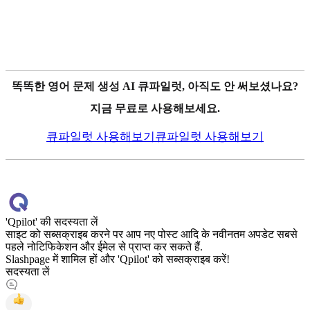
똑똑한 영어 문제 생성 AI 큐파일럿, 아직도 안 써보셨나요?
지금 무료로 사용해보세요.
큐파일럿 사용해보기
큐파일럿 사용해보기
'Qpilot' की सदस्यता लें
साइट को सब्सक्राइब करने पर आप नए पोस्ट आदि के नवीनतम अपडेट सबसे
पहले नोटिफिकेशन और ईमेल से प्राप्त कर सकते हैं.
Slashpage में शामिल हों और 'Qpilot' को सब्सक्राइब करें!
सदस्यता लें