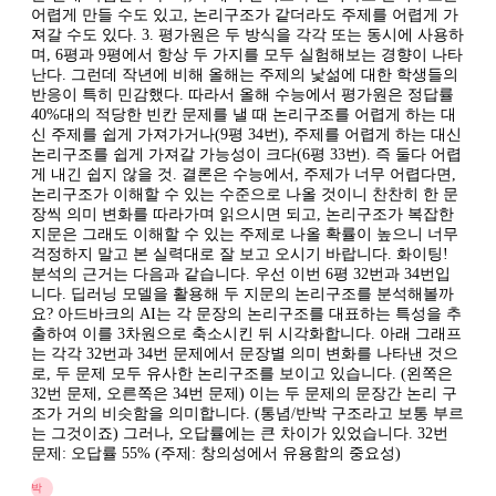
어렵게 만들 수도 있고, 논리구조가 같더라도 주제를 어렵게 가
져갈 수도 있다. 3. 평가원은 두 방식을 각각 또는 동시에 사용하
며, 6평과 9평에서 항상 두 가지를 모두 실험해보는 경향이 나타
난다. 그런데 작년에 비해 올해는 주제의 낯섦에 대한 학생들의
반응이 특히 민감했다. 따라서 올해 수능에서 평가원은 정답률
40%대의 적당한 빈칸 문제를 낼 때 논리구조를 어렵게 하는 대
신 주제를 쉽게 가져가거나(9평 34번), 주제를 어렵게 하는 대신
논리구조를 쉽게 가져갈 가능성이 크다(6평 33번). 즉 둘다 어렵
게 내긴 쉽지 않을 것. 결론은 수능에서, 주제가 너무 어렵다면,
논리구조가 이해할 수 있는 수준으로 나올 것이니 찬찬히 한 문
장씩 의미 변화를 따라가며 읽으시면 되고, 논리구조가 복잡한
지문은 그래도 이해할 수 있는 주제로 나올 확률이 높으니 너무
걱정하지 말고 본 실력대로 잘 보고 오시기 바랍니다. 화이팅!
분석의 근거는 다음과 같습니다. 우선 이번 6평 32번과 34번입
니다. 딥러닝 모델을 활용해 두 지문의 논리구조를 분석해볼까
요? 아드바크의 AI는 각 문장의 논리구조를 대표하는 특성을 추
출하여 이를 3차원으로 축소시킨 뒤 시각화합니다. 아래 그래프
는 각각 32번과 34번 문제에서 문장별 의미 변화를 나타낸 것으
로, 두 문제 모두 유사한 논리구조를 보이고 있습니다. (왼쪽은
32번 문제, 오른쪽은 34번 문제) 이는 두 문제의 문장간 논리 구
조가 거의 비슷함을 의미합니다. (통념/반박 구조라고 보통 부르
는 그것이죠) 그러나, 오답률에는 큰 차이가 있었습니다. 32번
문제: 오답률 55% (주제: 창의성에서 유용함의 중요성)
박