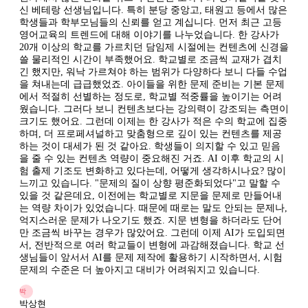
신 베테랑 선생님입니다. 특히 분당 중앙고, 태원고 등에서 많은
학생들과 학부모님들의 신뢰를 얻고 계십니다. 먼저 최근 고등
영어교육의 트렌드에 대해 이야기를 나누었습니다. 한 강사가
20개 이상의 학교를 가르치던 담임제 시절에는 컨텐츠에 신경을
쓸 물리적인 시간이 부족했어요. 학교별로 조금씩 교재가 겹치
긴 했지만, 워낙 가르쳐야 하는 범위가 다양하다 보니 다들 수업
을 쳐내는데 급급했었죠. 아이들을 위한 문제 준비는 기본 문제
에서 적절히 선별하는 정도로, 학교별 적중률을 높이기는 어려
웠습니다. 그러다 보니 컨텐츠보다는 강의력이 강조되는 측면이
크기도 했어요. 그런데 이제는 한 강사가 적은 수의 학교에 집중
하며, 더 프로페셔널하고 맞춤형으로 깊이 있는 컨텐츠를 제공
하는 것이 대세가 된 것 같아요. 학생들이 의지할 수 있고 믿음
을 줄 수 있는 컨텐츠 역량이 중요해진 거죠. AI 이후 학교의 시
험 출제 기조도 변화하고 있다는데, 어떻게 생각하시나요? 많이
느끼고 있습니다. "문제의 질이 상향 평준화되었다"고 말할 수
있을 것 같은데요, 이전에는 학교별로 지문을 문제로 만들어내
는 역량 차이가 있었습니다. 때문에 때로는 말도 안되는 문제나,
억지스러운 문제가 나오기도 했죠. 지문 변형을 하더라도 단어
만 조금씩 바꾸는 경우가 많았어요. 그런데 이제 AI가 도입되면
서, 전반적으로 여러 학교들이 변형에 과감해졌습니다. 학교 선
생님들이 앞서서 AI를 문제 제작에 활용하기 시작하면서, 시험
문제의 수준은 더 높아지고 대비가 어려워지고 있습니다.
박
박상현