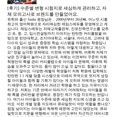
[후기] 수준별 변형 시험지로 세심하게 관리하고, 자
체 모의고사로 브랜드를 만들었어요.
유학파 출신 Sasha 원장님은... 2000년부터 26년째, 어느덧 시흥
최고의 영어학원으로 자리매김한 제임스에듀를 운영해오고 계
십니다. 제임스에듀는 자체교재출판부, 진로진학연구소를 갖추
고 초, 중, 고, 입시컨설팅까지 이어지는 탄탄한 커리큘럼을 바
탕으로 런던대학교, 조지아대학교, 서울대, 카이스트, 고려대 등
다수의 입시 성과로 증명된 학습 시스템을 자랑하는 학원입니
다. 요즘 아이들의 문해력 저하 문제, 어떻게 대응하고 계신가
요? 정말 심각한 문제예요. 이전에 비해 문해력, 어휘력 자체가
낮은 친구들이 늘어나고 있는데, 저희는 이전부터 꾸준히 저희
학원만의 특별 관리 커리큘럼으로 아이들의 문해력, 어휘력 학
습을 도와주고 있어요. 품이 많이 드실 것 같아요. 힘들다고 생
각하지 않아요. 다양한 레벨의 학생들이 저희 학원에 입학해도
탄탄한 1:1 개별 맞춤 시스템으로 미래의 주역으로 멋지게 성장
할 아이들과 함께 할 기회가 있다는 게 오히려 저에게는 영광이
기 때문이죠. 한 자리에서 26년간 학원을 하고 있는 이유이기도
하구요. 저희는 기존 반에서 따라가기 어려워하는 아이들을 위
해 특별 관리반을 운영해요. 원장인 제가 직접 지도하는 반입니
다. 여기서 아이들의 수준에 맞춘 세심한 지도에 신경을 쓰고 있
어요. 이런 개별 맞춤 지도에서 큐파일럿이 어떤 역할을 했나요?
점점 낮아지는 아이들의 독해력 때문에 고민이 많았는데, 큐파
일럿으로 지문을 변형해서 쉬운 난이도부터 차근차근 대비시켰