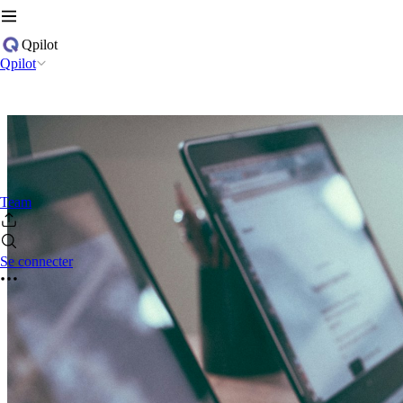
Qpilot
Qpilot
Team
Se connecter