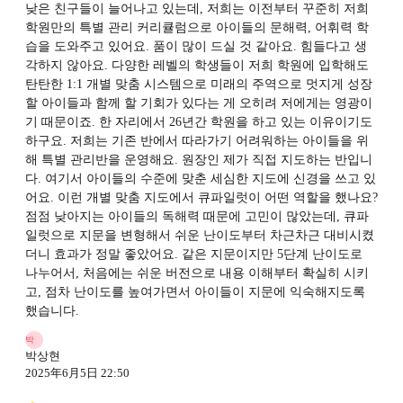
낮은 친구들이 늘어나고 있는데, 저희는 이전부터 꾸준히 저희
학원만의 특별 관리 커리큘럼으로 아이들의 문해력, 어휘력 학
습을 도와주고 있어요. 품이 많이 드실 것 같아요. 힘들다고 생
각하지 않아요. 다양한 레벨의 학생들이 저희 학원에 입학해도
탄탄한 1:1 개별 맞춤 시스템으로 미래의 주역으로 멋지게 성장
할 아이들과 함께 할 기회가 있다는 게 오히려 저에게는 영광이
기 때문이죠. 한 자리에서 26년간 학원을 하고 있는 이유이기도
하구요. 저희는 기존 반에서 따라가기 어려워하는 아이들을 위
해 특별 관리반을 운영해요. 원장인 제가 직접 지도하는 반입니
다. 여기서 아이들의 수준에 맞춘 세심한 지도에 신경을 쓰고 있
어요. 이런 개별 맞춤 지도에서 큐파일럿이 어떤 역할을 했나요?
점점 낮아지는 아이들의 독해력 때문에 고민이 많았는데, 큐파
일럿으로 지문을 변형해서 쉬운 난이도부터 차근차근 대비시켰
더니 효과가 정말 좋았어요. 같은 지문이지만 5단계 난이도로
나누어서, 처음에는 쉬운 버전으로 내용 이해부터 확실히 시키
고, 점차 난이도를 높여가면서 아이들이 지문에 익숙해지도록
했습니다.
박
박상현
2025年6月5日 22:50